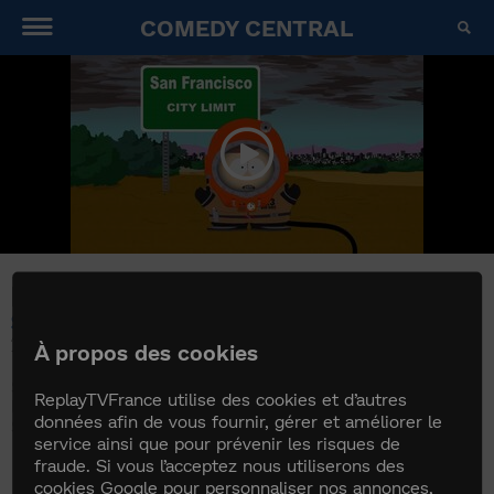
COMEDY CENTRAL
s
DANGER SNOBFOG
South Park
2006
À propos des cookies
Stan se mobilise pour la protection de
ReplayTVFrance utilise des cookies et d’autres
l'environnement et pousse tous les habitants de
données afin de vous fournir, gérer et améliorer le
South Park à acheter des voitures hybrides...
service ainsi que pour prévenir les risques de
fraude. Si vous l’acceptez nous utiliserons des
cookies Google pour personnaliser nos annonces,