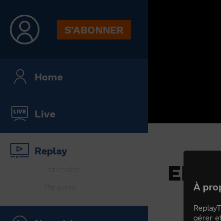
S'ABONNER
Home
Live
Replay
ELIS
Par chaine
À pro
Par genre
ReplayT
gérer e