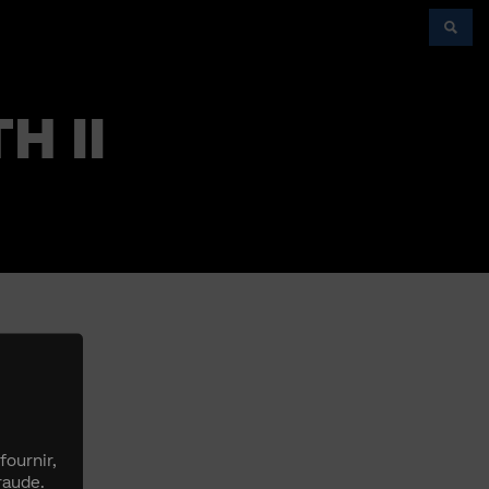
H II
fournir,
raude.