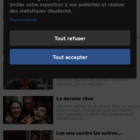
Jacques, Catherine, Julien et Audrey
limiter votre exposition à nos publicités et réaliser
partent à la recherche de la branche
des statistiques d’audience.
africaine de la famille… A la Réunion, ils
rencontrent l’oncle et ...
Personnaliser
Jacques et son double
Tout refuser
Julien innocenté, le calme est enfin revenu
au village... jusqu'à ce que Catherine et
Jacques découvrent qu'ils sont victimes
d'une usurpati...
Tout accepter
La dernière minute
Catherine découvre que Jacques écoute
ses conversations avec son psychiatre.
Furieuse, elle décide de faire marcher
Jacques, qui ne sait pas...
Le dernier rêve
Jacques décide de se lancer dans un projet
pharaonique d'hôtel de luxe qui devient
vite ingérable et attise les tensions avec
Rafael, son as...
Les uns contre les autres...