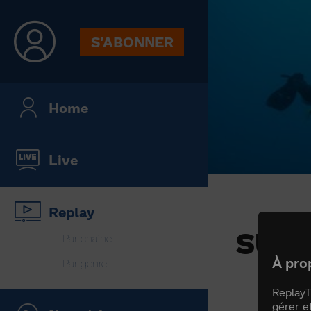
S'ABONNER
Home
Live
Replay
SUR 
Par chaine
À pro
Par genre
ReplayT
gérer e