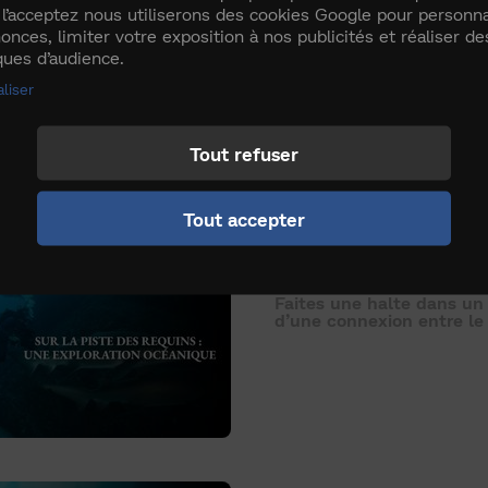
Sur la piste des 
 l’acceptez nous utiliserons des cookies Google pour personna
onces, limiter votre exposition à nos publicités et réaliser de
iques d’audience.
Partez en mission de mar
de chasse les plus intens
liser
en maîtres.
Tout refuser
Tout accepter
Sur la piste des
Faites une halte dans un
d’une connexion entre le 