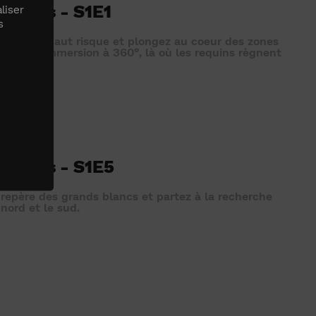
requins - S1E1
liser
s
quage à haut risque et plongez au coeur des zones
es. Une immersion à 360°, là où les requins règnent
 requins - S1E5
 repère des grands blancs et partez à la recherche
nord et le sud.