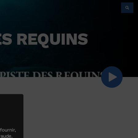
ES REQUINS
S
fournir,
raude.