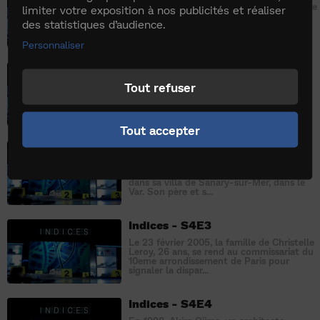
Le 19 juillet 2004, un corps de femme, nue
limiter votre exposition à nos publicités et réaliser
et ligotée, est repêché dans le canal de
des statistiques d’audience.
l’Ourcq à Fresnes-sur-Marne. Le
lendemain, quasiment au ...
Personnaliser
Indices - S4E10
Tout refuser
Le 18 avril 2014 à Visé, en Belgique, les
policiers sont prévenus que des coups de
feu viennent d’être tirés dans la rue. Sur
place, ils déc...
Tout accepter
Indices - S4E2
Le 3 avril 2003, Chantal Ternik, mère de
famille de 48 ans, est retrouvée pendue
dans sa villa de Sanary-sur-Mer, dans le
Var. Son père et s...
Indices - S4E3
Le 23 février 2005, la famille de Christelle
Leroy, 26 ans, se rend au commissariat du
10eme arrondissement de Paris pour
signaler la dispar...
Indices - S4E4