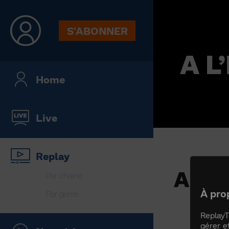
S'ABONNER
A L
Home
Live
Replay
A L’
Par chaine
À pro
Par genre
ReplayT
gérer e