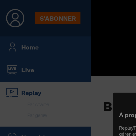
S'ABONNER
Home
Live
Replay
BILL
Par chaine
À pro
Par genre
ReplayT
gérer e