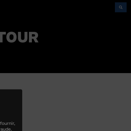
ETOUR
fournir,
raude.