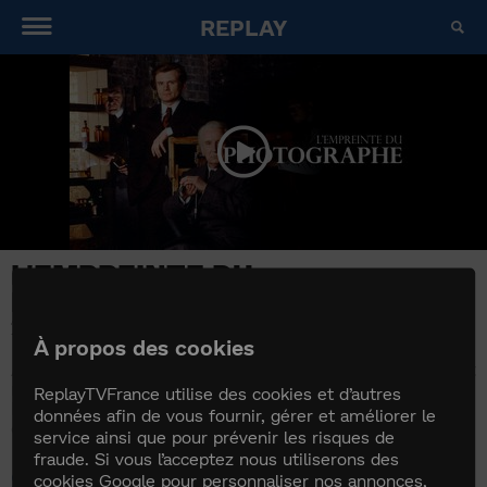
REPLAY
L'EMPREINTE DU
PHOTOGRAPHE
2001
À propos des cookies
À Londres, plusieurs cadavres mutilés sont
repêchés dans la Tamise. Arthur Conan Doyle et le
ReplayTVFrance utilise des cookies et d’autres
Dr Bell enquêtent et découvrent un monde
données afin de vous fournir, gérer et améliorer le
dangereux de médiums et de voyants.
service ainsi que pour prévenir les risques de
fraude. Si vous l’acceptez nous utiliserons des
Similaires
cookies Google pour personnaliser nos annonces,