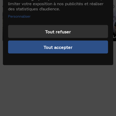
limiter votre exposition à nos publicités et réaliser
55 jours
55 jours
55 jours
86 jours
des statistiques d’audience.
00:00
Personnaliser
Tout refuser
Le fantôme de Southsea
La stratégie de la vengeance
L'empire des os
Georges et le dragon
Tout accepter