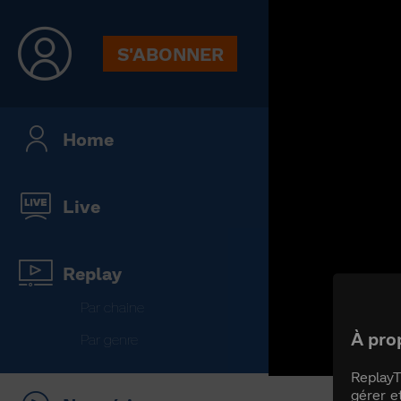
S'ABONNER
Home
Live
Replay
Par chaine
À pro
Par genre
ReplayT
gérer e