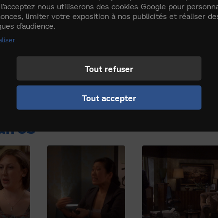
 l’acceptez nous utiliserons des cookies Google pour personna
onces, limiter votre exposition à nos publicités et réaliser de
iques d’audience.
ITÉ BIEN ORDONNÉE
liser
lle assiste à un enterrement, Miranda pense à s
Tout refuser
'elle n'a rien fait de bien dans sa vie, la jeune 
charité. Parallèlement, Chris et Alison, les horri
être la marraine de leur enfant à naître...
Tout accepter
aires