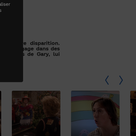
liser
s
a propre disparition.
femme s'engage dans des
bles amis de Gary, lui
00:00
/ 00:29:31