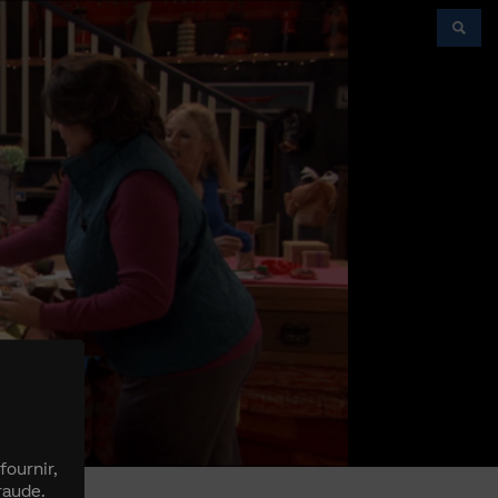
fournir,
raude.