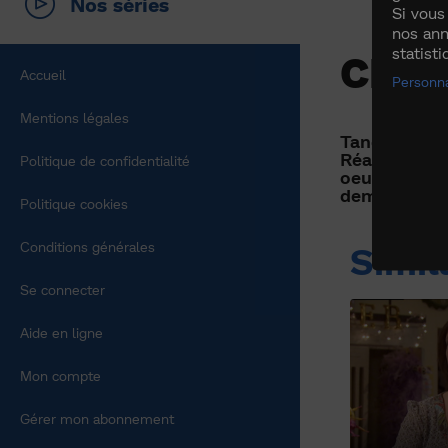
Nos séries
Si vous
nos ann
statist
CHAR
Accueil
Personna
Mentions légales
Tandis qu'e
Réalisant qu
Politique de confidentialité
oeuvres de 
demandent d'
Politique cookies
Conditions générales
Simil
Se connecter
Aide en ligne
Mon compte
Gérer mon abonnement