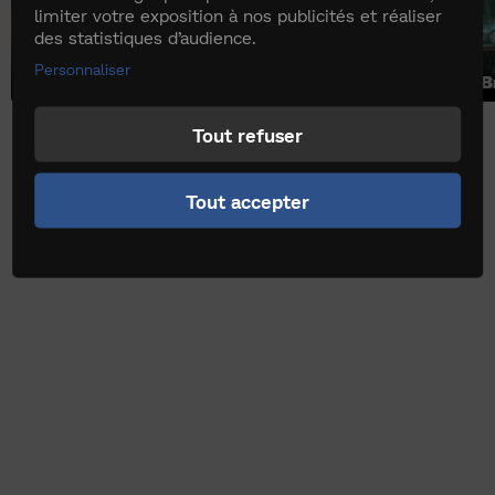
limiter votre exposition à nos publicités et réaliser
des statistiques d’audience.
00:00
Personnaliser
Une histoire de Carpes
La plantation
Le godemichet
Le poney shitland
Tout refuser
Tout accepter