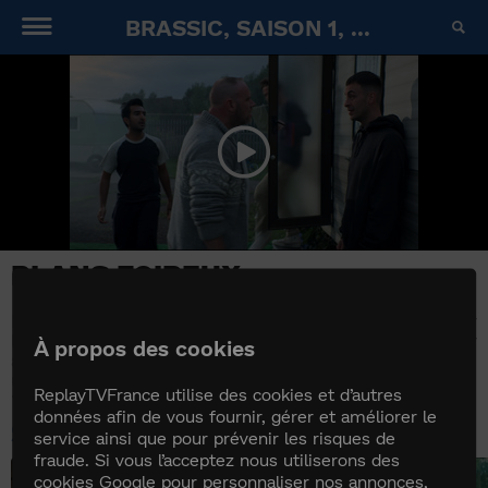
BRASSIC, SAISON 1, ...
PLANS FOIREUX
Erin et les garçons encouragent Ash qui doit relever
le défi d’affronter aux poings un rival. En boxer
À propos des cookies
aguerri, Ash est plutôt confiant. Vinnie soupçonne
un acte criminel d’être à l’origine de la mort de Big
ReplayTVFrance utilise des cookies et d’autres
Sandy et décide de se battre pour l'honneur de son
données afin de vous fournir, gérer et améliorer le
ami. Sa relation avec Dylan prend une place
Similaires
grandissante dans la vie d’Erin.
service ainsi que pour prévenir les risques de
fraude. Si vous l’acceptez nous utiliserons des
cookies Google pour personnaliser nos annonces,