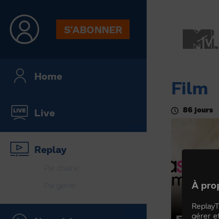
S'ABONNER
Home
Film
86 jours
Live
Replay
Par chaine
À pro
Par genre
ReplayT
gérer e