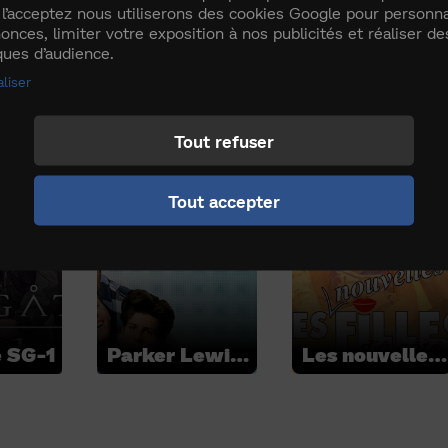
 l’acceptez nous utiliserons des cookies Google pour personna
onces, limiter votre exposition à nos publicités et réaliser de
iques d’audience.
liser
147 jours
147 jours
Tout refuser
Tout accepter
 SG-1
Parker Lewis ne perd jamais
Les nouvelles filles d'à côté