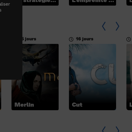
liser
s
25 jours
16 jours
Merlin
Cut