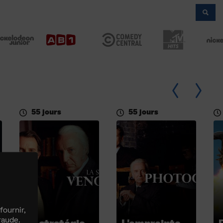
55 jours
55 jours
fournir,
raude.
La stratégie de la vengeance
L'empreinte du photographe